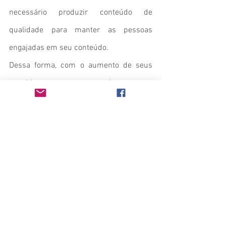
necessário produzir conteúdo de 
qualidade para manter as pessoas 
engajadas em seu conteúdo.
Dessa forma, com o aumento de seus 
seguidores, empresas de marcas 
famosas poderão lhe contratar para 
propor parcerias de publicidade digital, 
onde você terá que divulgar os produtos 
fornecidos por ele.