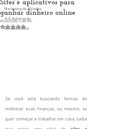
Sites e aplicativos para
Marketing de Afiliados
ganhar dinheiro online
IA & Automação
Atualizado:
6 de fev.
Avaliado com NaN de 5 estrelas.
Vendas Online
Se você está buscando formas de 
melhorar suas finanças, ou mesmo, se 
quer começar a trabalhar em casa, saiba 