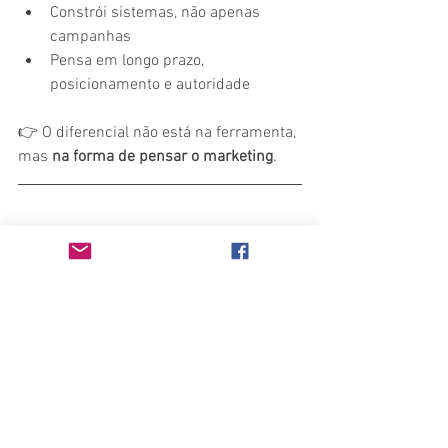
Constrói sistemas, não apenas 
campanhas
Pensa em longo prazo, 
posicionamento e autoridade
👉 O diferencial não está na ferramenta, 
mas 
na forma de pensar o marketing
.
Conclusão: Adaptar-se 
Não É Opcional
O marketing digital em 2026 exige visão 
estratégica, domínio de dados e uso 
inteligente da tecnologia. A Inteligência 
Artificial não veio para substituir 
profissionais, mas para 
separar quem 
opera no automático de quem lidera 