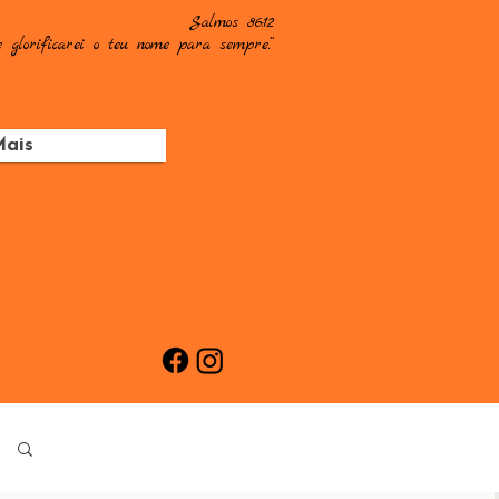
Salmos 86:12
 glorificarei o teu nome para sempre.”
ais