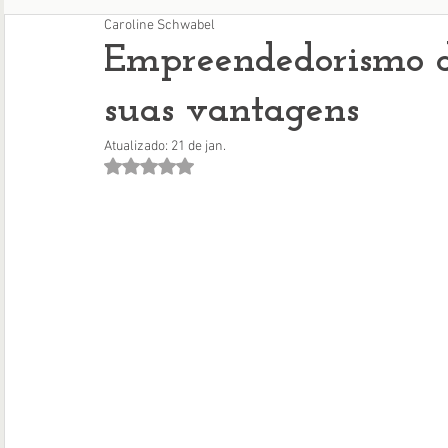
Caroline Schwabel
Empreendedorismo di
suas vantagens
Atualizado:
21 de jan.
Avaliado com NaN de 5 estrelas.