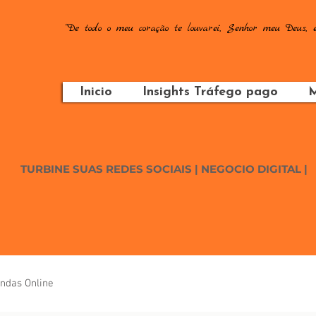
“De todo o meu coração te louvarei, Senhor meu Deus, e
Inicio
Insights Tráfego pago
M
TURBINE SUAS REDES SOCIAIS | NEGOCIO DIGITAL |
ndas Online